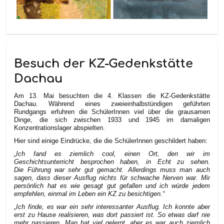
Besuch der KZ-Gedenkstätte
Dachau
Am 13. Mai besuchten die 4. Klassen die KZ-Gedenkstätte
Dachau. Während eines zweieinhalbstündigen geführten
Rundgangs erfuhren die SchülerInnen viel über die grausamen
Dinge, die sich zwischen 1933 und 1945 im damaligen
Konzentrationslager abspielten.
Hier sind einige Eindrücke, die die SchülerInnen geschildert haben:
„Ich fand es ziemlich cool, einen Ort, den wir im
Geschichtsunterricht besprochen haben, in Echt zu sehen.
Die Führung war sehr gut gemacht. Allerdings muss man auch
sagen, dass dieser Ausflug nichts für schwache Nerven war. Mir
persönlich hat es wie gesagt gut gefallen und ich würde jedem
empfehlen, einmal im Leben ein KZ zu besichtigen.“
„Ich finde, es war ein sehr interessanter Ausflug. Ich konnte aber
erst zu Hause realisieren, was dort passiert ist. So etwas darf nie
mehr passieren. Man hat viel gelernt, aber es war auch ziemlich