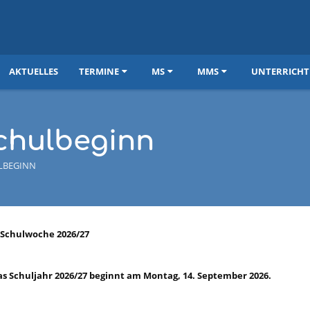
AKTUELLES
TERMINE
MS
MMS
UNTERRICHT
chulbeginn
LBEGINN
 Schulwoche 2026/27
s Schuljahr 2026/27 beginnt am Montag, 14. September 2026.
n