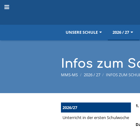
UNSERE SCHULE
2026 / 27
Infos zum S
MMS-MS
/
2026 / 27
/
INFOS ZUM SCHU
Infos
1.
2026/27
zum
Unterricht in der ersten Schulwoche
Da
Schulbegin